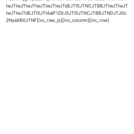
IwJTIwJTIwJTIwJTIwJTIwJTdEJTI5JTNCJTBBJTIwJTIwJT
IwJTIwJTdEJTI5JTI4alF1ZXJ5JTI5JTNCJTBBJTNDJTJGc
2NyaXB0JTNF[/vc_raw_js][/vc_column][/vc_row]