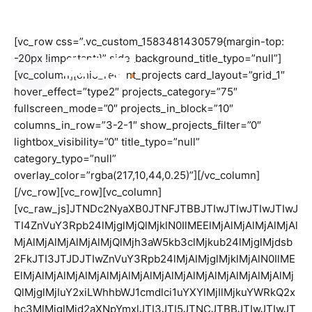
Skip
to
content
[vc_row css=”.vc_custom_1583481430579{margin-top:
-20px !important;}” side_background_title_typo=”null”]
[vc_column][ohio_recent_projects card_layout=”grid_1″
hover_effect=”type2″ projects_category=”75″
fullscreen_mode=”0″ projects_in_block=”10″
columns_in_row=”3-2-1″ show_projects_filter=”0″
lightbox_visibility=”0″ title_typo=”null”
category_typo=”null”
overlay_color=”rgba(217,10,44,0.25)”][/vc_column]
[/vc_row][vc_row][vc_column]
[vc_raw_js]JTNDc2NyaXB0JTNFJTBBJTIwJTIwJTIwJTIwJ
TI4ZnVuY3Rpb24lMjglMjQlMjklN0IlMEElMjAlMjAlMjAlMjAl
MjAlMjAlMjAlMjAlMjQlMjh3aW5kb3clMjkub24lMjglMjdsb
2FkJTI3JTJDJTIwZnVuY3Rpb24lMjAlMjglMjklMjAlN0IlME
ElMjAlMjAlMjAlMjAlMjAlMjAlMjAlMjAlMjAlMjAlMjAlMjAlMj
QlMjglMjIuY2xiLWhhbWJ1cmdlci1uYXYlMjIlMjkuYWRkQ2x
hc3MlMjglMjd2aXNpYmxlJTI3JTI5JTNCJTBBJTIwJTIwJT