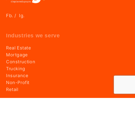
Fb.
Ig.
/
Industries we serve
Real Estate
Mortgage
Construction
Trucking
Insurance
Non-Profit
Retail
Information
Home
About OMG